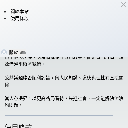
關於本站
關於本站
使用條款
本站由個人建立，起源於鄉里流浪狗問題的親身經驗，在當
地，最關鍵的要素就是餵食，但民眾缺乏這個觀念，或囿於
成見，刻意不面對。
關於
做了很多功課，認為情況並非無可救藥，而是資訊屏障、無
效溝通阻礙著我們。
公共議題能否順利討論，與人民知識、道德與理性有直接關
係。
當人心提昇，以更高格局看待，先進社會，一定能解決流浪
狗問題。
使用條款