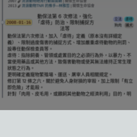
流浪動物絕育行動面面觀
| 關懷生命協會
2007
流浪動物TNR 的推手─林雅哲
| 關懷生命協會
2013
動保法第 6 次修法，強化
立法
虐待
「虐待」防治、限制捕捉方
2008-01-16
狗肉
捕犬
法等
動保法第六次修法，加入「虐待」定義（原本沒有詳細定
義）、限制過度傷害的捕捉方式、增加嚴重虐待動物的刑罰、
設專任動保檢查員等。
虐待：指除飼養、管領或處置目的之必須行為外，以暴力、不
當使用藥品或其他方法，致傷害動物或使其無法維持正常生理
狀態之行為。
更明確定義寵物繁殖場、運送、屠宰人員相關規定。
修訂第 12 條之六，關於避免人身財損的宰殺，加上限制「有立
即危險」才能殺。
針對「肉用、皮毛用，或餵飼其他動物之經濟利用」目的，明
定仍不可宰殺犬、貓。
新增第 14 條之一，明訂捕捉動物不可使用的方法（爆裂物
等），
除非主管機關許可
（直到
刪除特例）
2021
台中東勢毒犬事件，一個多月有約 40 隻狗遇害
第 25 條：更明確規定虐傷殺動物處「刑罰」，且加重罰則（但
↸
title
2007-11-07
餵食
毒殺
人犬衝突
台中市
仍限於「5 年內再犯」，以免受質疑過於嚴格）
其他。
臺中縣東勢地區，民眾陸續發現多起流浪犬毒殺，九至十月有約