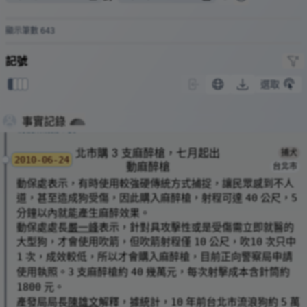
的風景？——漁光島里長林寧峰
台南市議會「
本市遊蕩犬貓問題對策與收容安置作爲
」
2022
顯示筆數
643
動保處吳處長表示餵養可以檢舉，但被質問後承認從來沒有
捉到過
記號
黃唯哲 - 11/5，漁光島發生了遊蕩犬咬人事件， 當地的
2024
選取
0
1
2
3
人犬衝突再一次浮上檯面。...
| Facebook
漁光島 TNR 人犬衝突，居民抗議愛狗人士
動社「從生命到垃圾」網站 2010 年捕犬相關事件 -
漁光島流浪狗咬傷人羊
事實記錄
防疫所誘捕 8 隻
北市購 3 支麻醉槍，七月起出
捕犬
2010-06-24
動麻醉槍
台北市
動保處表示，有時使用較強硬傳統方式捕捉，讓民眾感到不人
道，甚至造成狗受傷，因此購入麻醉槍，射程可達
公尺，
40
5
分鐘以內就能產生麻醉效果。
動保處處長
嚴一峰
表示，針對具攻擊性或是受傷需立即就醫的
大型狗，才會使用吹箭，但吹箭射程僅
公尺，吹
次只中
10
10
次，成效較低，所以才會購入麻醉槍，目前正向警察局申請
1
使用執照。
支麻醉槍約
幾萬元，每次射擊成本含針筒約
3
40
元。
1800
產發局局長
陳雄文
解釋，據統計，
年前台北市流浪狗約
萬
10
5