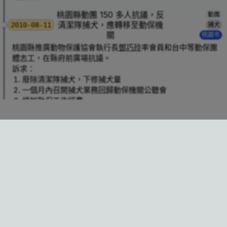
桃園縣動團 150 多人抗議，反
動團
清潔隊捕犬，應轉移至動保機
2010-08-11
捕犬
關
桃園市
桃園縣推廣動物保護協會執行長
鄧巧玲
率會員和台中等動保團
體志工，在縣府前廣場抗議。
訴求：
廢除清潔隊捕犬，下修捕犬量
一個月內召開捕犬業務回歸動保機關公聽會
增加動保工作經費
規劃「動物保護處」
鄧巧玲指出，桃園縣是全台棄犬貓收容量第三高、寵物繁殖買
漁光島流浪狗咬傷人羊，防疫所誘捕 8 隻，護狗人士
賣數量第一高的縣市。各地清潔隊缺乏捕犬專業，過程殘忍，
到場抗議
有毒狗、吊狗、侵入民宅強行擄狗等暴行。
捕捉量從
年的
頭至
年的
頭，五年內增加
↸
93
1771
98
9430
title
2010-04-02
人犬衝突
TNR
台南市
倍，儘管年年攀升，棄犬貓數量卻未因此減少。
5.3
台南市漁光島聚集約八十隻流浪狗，十多年來咬死上百隻羊，連
當時桃園縣已有動保單位（註：應指動物防疫所，未有動保
馬術協會的馬匹也無法倖免，民眾更經常被追逐，台南市動防所
處），為什麼不接回來做？
連續兩天展開誘捕，雖然愛狗人士曾出面阻撓，卻遭當地居民反
抗議標語選摘：「桃園縣＝屠狗城？」「別把生命當垃圾」
嗆，隔日護狗人士就不再出現。
桃園縣副縣長
李朝枝
回應：要更改清潔隊職務有困難，可協調
市議員盧崑福、馬崇喜，日前邀動物防疫所長
李朝全
及動保人士
下修捕犬量；增加動保經費及成立動保處不敢說，但一個月召
郭老師等人，會勘漁光島，漁光里民就拉開寫有「愛狗人士有愛