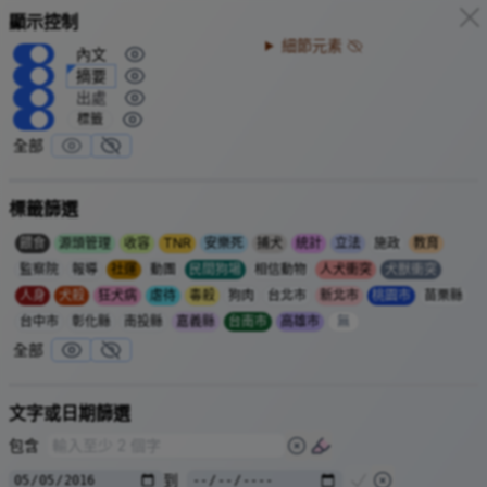
顯示控制
漁光島流浪狗咬傷人羊，防疫
人犬衝突
所誘捕 8 隻，護狗人士到場
細節元素
2010-04-02
TNR
內文
抗議
台南市
摘要
台南市漁光島聚集約八十隻流浪狗，十多年來咬死上百隻羊，
出處
連馬術協會的馬匹也無法倖免，民眾更經常被追逐，台南市動
標籤
防所連續兩天展開誘捕，雖然愛狗人士曾出面阻撓，卻遭當地
全部
居民反嗆，隔日護狗人士就不再出現。
市議員盧崑福、馬崇喜，日前邀動物防疫所長
李朝全
及動保人
標籤篩選
士郭老師等人，會勘漁光島，漁光里民就拉開寫有「愛狗人士
有愛心無良心」、「漁光里民生命財產沒有保障」及「漁光里
餵食
源頭管理
收容
TNR
安樂死
捕犬
統計
立法
施政
教育
不是動物園」等字樣的白布條，希望公部門馬上採取捕狗行
監察院
報導
社運
動團
民間狗場
相信動物
人犬衝突
犬獸衝突
動。
人身
犬殺
狂犬病
虐待
毒殺
狗肉
台北市
新北市
桃園市
苗栗縣
邱姓民眾說，他飼養的羊，前後被咬死上百隻，愛狗人士要求
以結紮代替撲殺，愛心卻為害地方，把痛苦建築在漁光里民身
台中市
彰化縣
南投縣
嘉義縣
台南市
高雄市
無
上，希愛狗人士將心比心，護狗的郭老師，一度解釋已捕捉五
全部
十隻流浪狗結紮野放，牠們不會攻擊人，說法無法被居民接
受，數度發生口角。
文字或日期篩選
後續：
漁光島
年仍然是 TNVR 示範區，但餵食嚴重、常發生
浪
2024
包含
犬咬人
，衝突不斷
到
漁光里人犬衝突，參考窩窩報導：
餵養，難以融入島上
2020