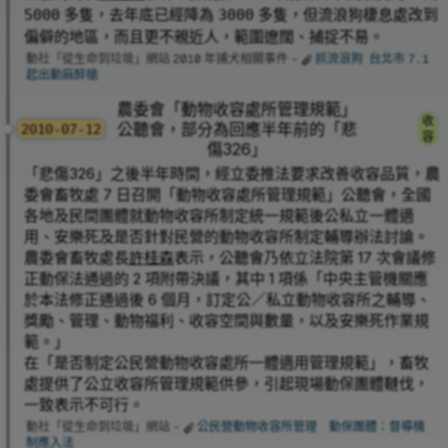
多隻，去年底已經降為
多隻，但流浪狗棲息處改到
5000
3000
偏僻的地區，而且更不親近人，範圍遼闊、捕捉不易。
動社「從生命到垃圾」網站 2010 年捕犬相關事件 -
抓流浪狗 台北市 7.1
起出動麻醉槍
農委會「動物收容處所管理規範」
收
公聽會，部分為回應半年前的「悲
2010-07-12
容
傷326」
「悲傷326」之後半年時間，經立委推法要求改善收容品質，農
委會畜牧處 7 日召開「動物收容處所管理規範」公聽會，全國
各地及民間團體就動物收容所制定統一規範後公私立一體適
用、安樂死及是否針對民營的動物收容所制定輔導辦法討論。
農委會畜牧處長
許桂森
表示，公聽會乃依立法院第 17 次會議修
正動保法通過的 2 項附帶決議，其中 1 項係「中央主管機關應
於本法修正通過後 6 個月，訂定公／私立動物收容所之輔導、
獎勵、管理、動物福利、收容空間與數量，以及安樂死作業規
範。」
在「是否制定公民營動物收容處所一體適用管理規範」，畜牧
處提供了公立收容所管理規範供參，引起現場動保團體韃伐，
一致表示不可行。
動社「從生命到垃圾」網站 -
公民營動物收容所管理 動保團體：督導機
制應入法