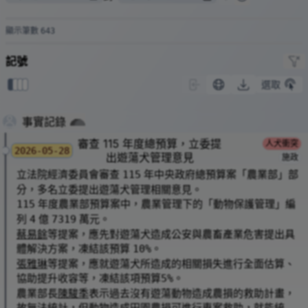
減少遊蕩犬繁殖問題。
農業部今年推動「115年遊蕩犬社區管理計畫」，
石碇
烏塗社區
顯示筆數
643
（烏塗里）人犬接觸頻繁，被列為重點推動場域。
亦參考動保處臉書
貼文
。
5/30
記號
新北動保深入20農再社區，再推飼主責任減少遊蕩犬問題
- 新北市政府
新北動保深入20農再社區 推動飼主責任與源頭管理 打造人犬和諧友善
選取
0
1
2
3
農村
- 是新聞 YesMedia
農業部遊蕩犬社區管理計畫 新北石碇烏塗觀光地列重點推動場域
- 自由時
報電子報
新北市政府動物保護防疫處 -
事實記錄
給牠一餐溫飽，是一...
| Facebook
審查 115 年度總預算，立委提
人犬衝突
2026-05-28
出遊蕩犬管理意見
施政
立法院經濟委員會審查
年中央政府總預算案「農業部」部
115
分，多名立委提出遊蕩犬管理相關意見。
年度農業部預算案中，農業管理下的「動物保護管理」編
115
列
億
萬元。
4
7319
蔡易餘
等提案，應先對遊蕩犬造成公安與農畜產業危害提出具
體解決方案，凍結該預算
。
10%
張雅琳
等提案，應就遊蕩犬所造成的相關損失進行全面估算、
協助提升收容等，凍結該項預算
。
5%
農業部長
陳駿季
表示過去沒有遊蕩動物造成農損的救助計畫，
故無法統計，但動物造成田園農損可進行專案救助，就能統