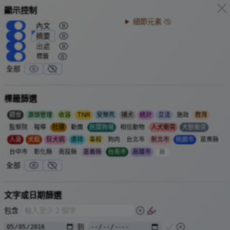
顯示控制
飼主懸賞 50 萬元尋找走失愛犬「陳美
2026-05-24
琪」
細節元素
內文
桃園市陳小姐飼養
年的愛犬（中小型、乳牛斑、米克斯母
12
摘要
犬）
美琪
在雲林走失，在網路發布重金懸賞消息，成熱門話
出處
題，並有民眾組隊協尋。
標籤
日於雲林縣二崙鄉夫家鄰居院子尋獲。
26
全部
重金懸賞50萬元 走失米克斯犬「陳美琪」找到了
| 中央社 CNA
反嘴鴴育雛，蛋遭野狗捕
犬獸衝突
標籤篩選
2026-05-25
食
嘉義縣
餵食
源頭管理
收容
TNR
安樂死
捕犬
統計
立法
施政
教育
布袋鹽田自動相機記錄到反嘴鴴育雛，日夜孵蛋，但在記錄第
監察院
報導
社運
動團
民間狗場
相信動物
人犬衝突
犬獸衝突
天拍到蛋成為野狗早餐。
6
人身
犬殺
狂犬病
虐待
毒殺
狗肉
台北市
新北市
桃園市
苗栗縣
反嘴鴴繁殖全紀錄 炎炎夏日，布袋鹽田出現...
| 布袋五鹽田 Budai Salt
Pan Wetlands - Facebook
台中市
彰化縣
南投縣
嘉義縣
台南市
高雄市
無
全部
新北動保處深入 20 農
餵食
人犬衝突
2026-05-27
再社區推廣
施政
新北市
新北市政府農業局辦理「農村再生培根計畫說明會」邀集
個
20
文字或日期篩選
社區夥伴參與。
包含
多數農再社區位於新店、三芝、瑞芳及淡水動物之家轄區，動
保處也到場宣導，鼓勵社區落實責任餵養、母犬絕育，從源頭
到