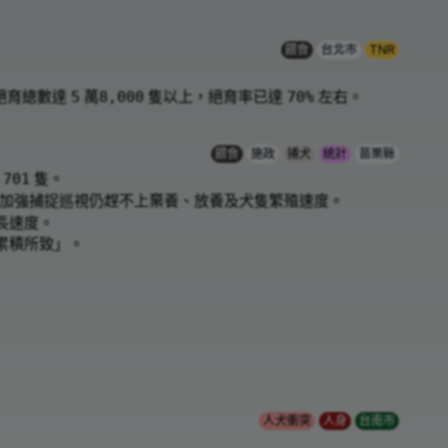
餵食
台北市
TNR
絕育總數達
萬
隻以上，絕育率已達
左右。
5
8,000
70%
餵食
施政
捕犬
統計
苗栗縣
置
隻。
701
加強捕捉巡視仍趕不上棄養、放養及犬隻繁殖速度。
長速度。
累積所致」。
人犬衝突
人身
台南市