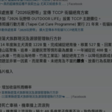
家犬 嘉義縣家畜所開罰5萬3千元送辦
| 聯合新聞網
說實在的～真的超痛恨這種不良飼主🥶 尤其又給過多次...
| Facebook
處進軍「2026玩野祭」宣傳 TCCP 街貓絕育方案
參加「
玩野祭 OUTDOOR LIFE」設置 TCCP 主題攤位。
2026
行動方案 (Taipei Cat Care Programme) 實行
年來，街貓
21
市動保處進軍「2026玩野祭」 擴大宣傳本市街貓TCCP絕育方案
遊蕩犬族群現況及源頭管理執行方針
年度無主犬清查
隻，完成捕捉絕育後，移置
隻、回
114
1228
527
邊山區聚集、追車、滋擾民眾等情形最為嚴重，一年捕捉近
隻，
400
山水庫、竹南沿海地帶、竹南工業區）捕捉絕育工作，以降低族群成
問題並非單一因素，而是棄養、未絕育及不當的
餵食
、放養行為長期
：
晶片植入
，增加收容所周轉率
苗栗縣遊蕩犬族群現況及源頭管理執行方針
🐕‍🦺苗栗縣遊蕩犬族群現況及源頭管理執行方針🦮...
| Facebook
營死亡車禍，機車撞上流浪狗
段，機車撞上流浪狗，騎士
多歲男子傷重不治，狗負傷逃跑。
40