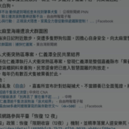
大白狗。
摔不治 動保處到場巡查未找到肇事犬隻
｜ 公視新聞網 PNN
！騎士撞流浪狗重摔送醫不治
- 自由時報電子報
痛心與行動： 正視浪犬隱患，家鳳全力督促動保處鐵腕管制！...
| Facebook
太麻里海邊遭浪犬群圍困
海泱日記附近散步，突遭多隻野狗包圍，因擔心自身安全，向太麻里
犬群圍困｜捕快忙護駕
- 東台灣新聞網
人犬衝突熱區專案，仁義潭全民共業結界
所在仁義潭執行人犬衝突熱區專案，發現仁義潭是整個嘉義縣市「棄
整貨櫃飼料來養狗，民眾還會把已進入智慧圍籬的狗放走。
，每年仍有數百犬隻被棄養於此。
動：
養亂象（
自由
），嘉畜所宣布針對妨礙捕犬、不當餵養已全面蒐證，
超過千隻浪犬流竄
| 中央社 CNA
阿嬤崩潰求「別再丟了 實在養不起...」
- 中時
嘉義仁義潭逾千隻流浪狗淪「浪犬結界」
- 自由時報電子報
這是一篇由90多歲阿嬤親筆寫的無奈勸世文～ （4k+500）...
| Facebook
網路參與平臺「恢復 12 夜」
」政策：恢復「限期收容（12夜）」機制，並精準落實人道安樂死，
tw/idea/detail/4690bfc9-7b75-4f50-9039-ab46ccf09e1e