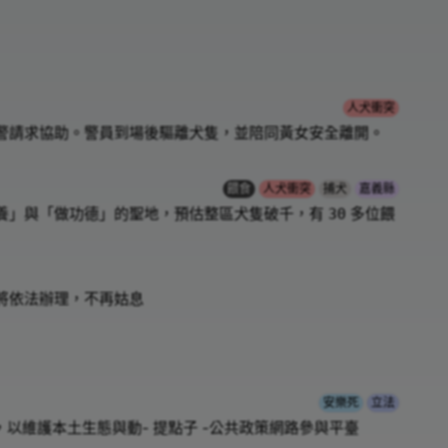
人犬衝突
警請求協助。警員到場後驅離犬隻，並陪同黃女安全離開。
餵食
人犬衝突
捕犬
嘉義縣
養」與「做功德」的聖地，預估整區犬隻破千，有
多位餵
30
將依法辦理，不再姑息
安樂死
立法
以維護本土生態與動- 提點子 -公共政策網路參與平臺