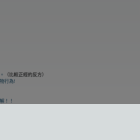
。
（比較正經的反方）
物行為!
正解！！
食
台北市
TNR
提案）
不同產生差別待遇
（也是
盜月
提案）