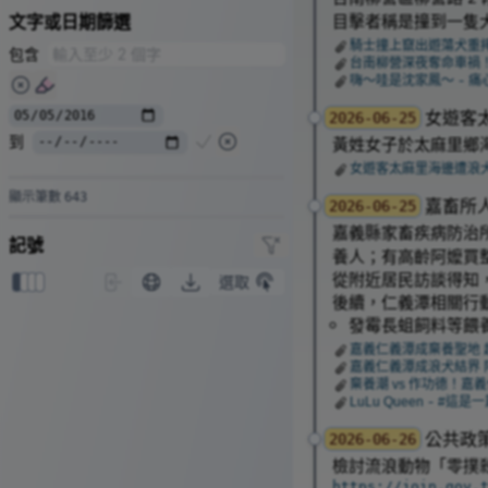
文字或日期篩選
目擊者稱是撞到一隻
騎士撞上竄出遊蕩犬重
包含
台南柳營深夜奪命車禍
嗨～哇是沈家鳳～ - 
女遊客
2026-06-25
到
黃姓女子於太麻里鄉
女遊客太麻里海邊遭浪
顯示筆數
643
嘉畜所
2026-06-25
嘉義縣家畜疾病防治
記號
養人；有高齡阿嬤買
從附近居民訪談得知
選取
0
1
2
3
後續，仁義潭相關行
發霉長蛆飼料等餵
嘉義仁義潭成棄養聖地 
嘉義仁義潭成浪犬結界 
棄養潮 vs 作功德！
LuLu Queen - #
公共政策
2026-06-26
檢討流浪動物「零撲殺
https://join.gov.