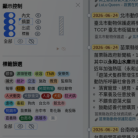
飼主惡意放養大型犬咬死
LuLu Queen - 
顯示控制
北市動保
內文
2026-06-24
1
摘要
臺北市動物保護處將
出處
TCCP 臺北市街貓友善照護
標籤
臺北市動物保護處 -
北
全部
苗栗縣
2026-06-24
苗栗縣政府新聞稿，
其中以
永和山水庫
周
標籤篩選
近年加強熱區（永和
餵食
源頭管理
收容
TNR
安樂死
「遊蕩犬隻群聚增生
動防所呼籲社會各界
捕犬
統計
立法
施政
教育
監察院
落實寵登、絕育、
報導
社運
動團
民間狗場
相信動物
不棄養及任意放養
人犬衝突
犬獸衝突
人身
犬殺
狂犬病
不餵食遊蕩犬貓
虐待
毒殺
狗肉
台北市
新北市
鼓勵認養代替購買
桃園市
苗栗縣
台中市
彰化縣
南投縣
苗栗縣政府全球資訊網 -
嘉義縣
台南市
高雄市
無
苗栗縣動物保護防疫所 - 
全部
台南柳
2026-06-24
台南柳營區柳營路
2