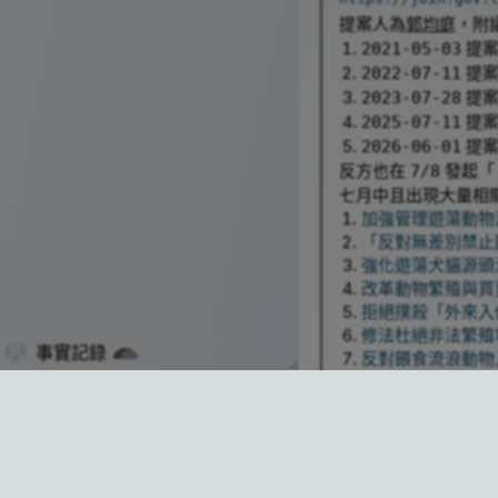
提案人為
郭均庭
，附
提案
2021-05-03
提案
2022-07-11
提案
2023-07-28
提案
2025-07-11
提案
2026-06-01
反方也在
發起「
7/8
七月中且出現大量相
加強管理遊蕩動物
「反對無差別禁止
強化遊蕩犬貓源頭
改革動物繁殖與買
拒絕撲殺「外來入
修法杜絕非法繁殖
事實記錄
反對餵食流浪動物
反對禁餵流浪動物
北市動保處進軍「2026玩野祭」
完善落實國內寵物
建立動物保護警察
別讓無辜生命在街
【檢討《動物保護