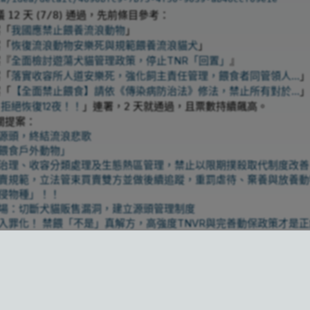
議
天 (
) 通過，先前條目參考：
12
7/8
「
我國應禁止餵養流浪動物
」
「
恢復流浪動物安樂死與規範餵養流浪貓犬
」
『
全面檢討遊蕩犬貓管理政策，停止TNR「回置」
』
「
落實收容所人道安樂死，強化飼主責任管理，餵食者同管領人...
」
「
【全面禁止餵食】請依《傳染病防治法》修法，禁止所有對於...
」
拒絕恢復12夜！！
」連署，
天就通過，且票數持續飆高。
2
關提案：
源頭，終結流浪悲歌
餵食戶外動物」
治理、收容分類處理及生態熱區管理，禁止以限期撲殺取代制度改善
賣規範，立法管束買賣雙方並做後續追蹤，重罰虐待、棄養與放養動
侵物種」！！
場：切斷犬貓販售漏洞，建立源頭管理制度
入罪化！ 禁餵「不是」真解方，高強度TNVR與完善動保政策才是
，但餵養者須協助結紮
宣傳 TCCP 街貓絕育方案
2026-06-24
餵
登記管理制度，擴大動物登記範圍並整合獸醫資訊系統
專責體系，讓《動物保護法》真正具有第一線執行能力
（浪愛有家 
頭流血！嚴懲無良棄養與黑心私繁！
（註：應為野保反串）
法》遊蕩犬貓管理制度】建立危害物種一致之行政程序，避免因物種