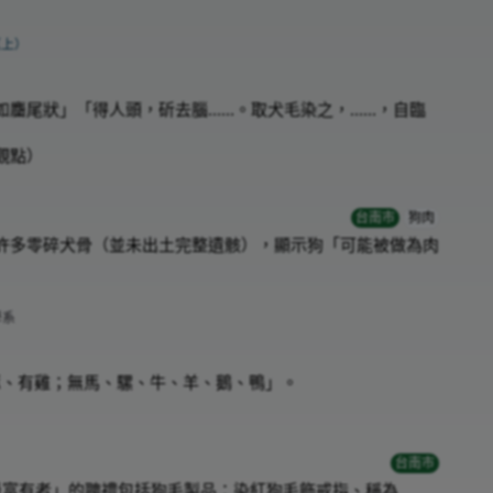
（上）
如麕尾狀」「得人頭，斫去腦……。取犬毛染之，……，自臨
觀點）
台南市
狗肉
許多零碎犬骨（並未出土完整遺骸），顯示狗「可能被做為肉
學系
豚、有雞；無馬、騾、牛、羊、鵝、鴨」。
台南市
，其中「最富有者」的聘禮包括狗毛製品：染紅狗毛飾戒指、稱為