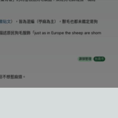
書貼文
），皆為混編（苧麻為主），獸毛也都未鑑定是狗
) 描述原民狗毛服飾「just as in Europe the sheep are shorn
源頭管理
台南市
但不想惹麻煩。
為這種獵犬太多，會危害狩獵。
台中市
人犬衝突
梅花鹿狩獵（會吃好狗抓到的鹿）；政務員建議只讓每戶養一隻好