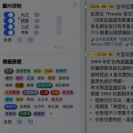
顯示控制
台中后
2026-06-30
民眾在 Thread
內文
1
（沒有追貓或攻擊畫
摘要
多名網友說已有多隻浪
出處
臉書出現號稱該
7/3
標籤
全部
台中后里驚傳「放獵犬
threads 原影片出處：
大坌坑
- ~2550 BC
標籤篩選
年於台南
南關
2000
所屬時期為新石器時
餵食
源頭管理
收容
TNR
安樂死
當時挖出
隻完整狗
4
捕犬
統計
立法
施政
教育
監察院
獵黑色過於明顯。
報導
社運
動團
民間狗場
相信動物
考古隊
李匡悌
認為，
人犬衝突
犬獸衝突
人身
犬殺
狂犬病
根據
計劃期末
2004
虐待
毒殺
狗肉
台北市
新北市
遺骸位於灰坑，雖
南關里「東遺址」
桃園市
苗栗縣
台中市
彰化縣
南投縣
也發現不少零散不
嘉義縣
台南市
高雄市
無
也有完整的蛇、鼠
全部