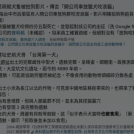
里疏縱犬隻被拍到影片，傳言「開公司車放獵犬咬浪貓」
s 發文指台中市后里區有人開公司車放狗群咬流浪貓，影片明確拍到狗
面）
貓被獵犬咬得四分五裂死亡，並發起對該公司的出征（洗 Google
公司的
聲明稿
（未確認），坦承員工確實疏縱，但絕對沒有「放狗咬
虐殺流浪貓」 動保處介入調查
- 自由時報電子報
求擴，公然開公司車放獵犬咬浪貓的虐貓仔，請問貴公司是支持員工虐待動物嗎？
遺址史前犬骨 「台灣第一犬」
里遺址
出土的完整雌性中型犬，遺骸完整，呈睡姿，頭朝南，故推測
代，大坌坑文化遺址，距今約
年前。
4800
遺骸，可能是協助狩獵而被紀念，不像食用的動物骨頭細碎分散各處
出土小米為長江以北的作物，可見是中國地區移民帶來的，也帶來了
報告：
為有意埋葬，但與人類墓葬不同，並未為其挖掘墓穴
也有發現
具完整狗遺骸
2
全的犬骨，周邊有貝殻等廚餘，這「似乎表示犬當時
也被食用
」（第
遺骸，顯示「抓取後並未加以食用」
臧振華等《台南科學工業園區道爺遺址未劃入保存區部分搶救考古計畫期末
2004
臧振華等
南科遺址群中的犬隻體型初探–台灣考古文化中狗骨遺留的研
2017