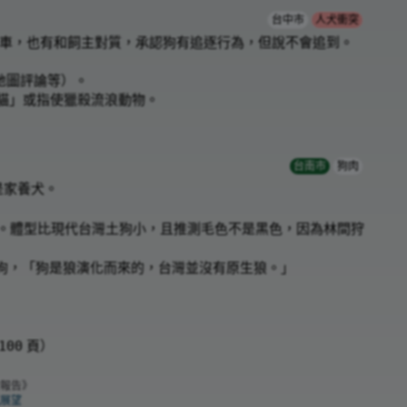
台中市
人犬衝突
追貨車，也有和飼主對質，承認狗有追逐行為，但說不會追到。
 地圖評論等）。
貓」或指使獵殺流浪動物。
台南市
狗肉
是家養犬。
。體型比現代台灣土狗小，且推測毛色不是黑色，因為林間狩
狗，「狗是狼演化而來的，台灣並沒有原生狼。」
頁）
100
報告》
究展望