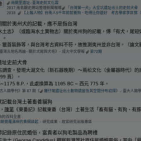
南關里遺址-臺灣史前文化雲
錄
南島觀史網站整理新聞報導
「台灣第一犬」大坌坑遺址出土的史前犬骨
2017
【上報人物】台南人5千年前就養狗、吃得比你還好 考古學家李匡悌
2018
期關於夷州犬的記載，應不是指台灣
水土志》（或臨海水土異物志）關於夷州狗的記載，傳「有犬，尾短
」。
、獵首裝飾等，與台灣考古資料不符，故推測夷州並非台灣。（論文
臺灣古地名再論─關於犬尾與犬毛》- 成大中文學報
第72期
遺址史前犬骨
古調查，發現大湖文化（新石器晚期）～蔦松文化（金屬器時代）的
頁）。
99
~
B.P.，此處換算為
BC ~ 西元
年。
5
1175
1105
775
古人類學刊》第
期《
籬仔尾遺址出土動物遺留及其空間分布初探
》- 臺大人類
87
獻記載台灣土著畜養貓狗
)，
陳第
《東番記》記載東番（台灣）土著生活「畜有貓、有狗、有
由的百科全書
熙朝覺羅滿保的奏摺談起
- 研究成果 - 故宮研究出版專區
師記錄原住民婚俗，富貴者以狗毛製品為聘禮
干治士
(George Candidius) 觀察新港等社原住民婚姻風俗