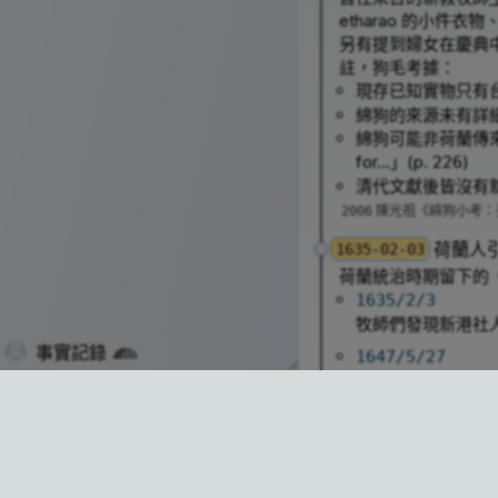
etharao 的小件衣
另有提到婦女在慶典
註，狗毛考據：
現存已知實物只有
綿狗的來源未有詳
綿狗可能非荷蘭傳
for...」(p.
)
226
清代文獻後皆沒有
陳光祖《綿狗小考：
2006
荷蘭人
1635-02-03
荷蘭統治時期留下的
1635/2/3
牧師們發現新港社
事實記錄
1647/5/27
要求所有人（含各
台中后里疏縱犬隻被拍到影片，傳言「開公
也規定一般的狗必
1655/3/11
在原民村社發現很多
獵犬，不適用的狗