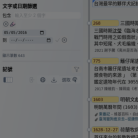
台灣最早的夥伴犬記
文字或日期篩選
包含
三國時
268
三國時期
沈瑩
《臨海
戰鬥時用之如假面狀
到
其中短尾、犬毛編織
謝予騰《夷州是否為
2021
顯示筆數
643
籬仔尾
775
台南市籬仔尾遺址考
記號
類食物的來源 」（第
選取
0
1
2
3
鑑定遺物年代在
305
陳維鈞、陳珮瑜《考
2017
明朝文
1603
明朝萬曆年間 (
1603
東番記
- 維基百科，自
臺灣獵狗進京去─從康
荷蘭牧
1628-12-27
首任來台的新教牧師