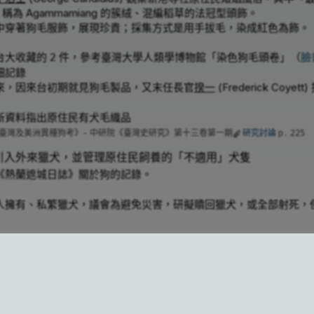
物、稱為 Agammamiang 的簇絨、混編稻草的法冠型頭飾。
中穿著狗毛服飾，展現珍貴；採集方式是用手拔毛，染成紅色為飾。
台大收藏的
件，參考臺灣大學人類學博物館「染色狗毛頭卷」（
臉
2
細記錄
來，因來台初期就見狗毛製品，又末任長官
揆一
(Frederick Coyett
新資料指出原住民有犬毛織品
臺灣及美洲異種狗考》- 中研院《臺灣史研究》第十三卷第一期
研究討論
p.
225
引入外來獵犬，並管理原住民飼養的「不適用」犬隻
《熱蘭遮城日誌》關於狗的記錄。
人擁有、私繁獵犬，議會為避免災害，研擬贖回獵犬，或全部射死，
國人、原住民）將擁有的荷蘭獵犬帶到秘書處做標記（烙印？），因
司車放獵犬咬浪貓」
2026-06-30
須在脖子綁一根木棍，以免傷害獵物。
狗，多為長耳朵 (steylooren) 和其他不適用的獵犬，不利於
全部殺死。