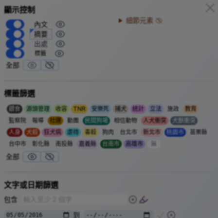
顯示控制
捕捉北市野狗送動物園加菜
1949-05-14
捕犬
台北市
細節元素
《獅．豹．熊．狼 一羣野獸飽餐 將捕捉市內野狗 送去動物園
內文
加菜》
摘要
台北市圍捕野狗的動員令下，捕捉到的野狗都送去動物園餵老
出處
虎等大野獸，減輕園方負擔，又滅屍乾淨。
標籤
當日同報〈兒童周刊〉也刊載《狗咬人》：「從一月到四月底
全部
至，被狗咬傷到市衛生醫院去醫的就有四百廿人，其中很多是
有主人的狗，為了預防，有不少野狗已在進行撲殺」。
標籤篩選
中央日報
第三版
1949-05-14
動社「從生命到垃圾」網站 -
獅、豹、熊、狼 一群野獸飽餐 將捕捉北市野
餵食
源頭管理
收容
TNR
安樂死
捕犬
統計
立法
施政
教育
狗送去動物園加菜
監察院
報導
社運
動團
民間狗場
相信動物
人犬衝突
犬獸衝突
戰後香肉風潮，狗肉店盛行
1950
狗肉
捕犬
人身
犬殺
狂犬病
虐待
毒殺
狗肉
台北市
新北市
桃園市
苗栗縣
戰後大陸移民、軍人來台，讓香肉風氣大盛。
1949
台中市
彰化縣
南投縣
嘉義縣
台南市
高雄市
無
台北市
有兩家香肉專賣店，到
已超過十家，經營
1953
1956
全部
者多為廣東、客家、山東人。
一般餐飲店是正常經營，冬令進補時期才上市香肉，成本低獲
利高。
文字或日期篩選
招牌除香肉店、香肉大王，還有「三六」意為廣東人讀音
包含
「九」同「狗」。
狂犬病期間也照吃，
、
發生過食用者在數月後病發
1952
1954
到