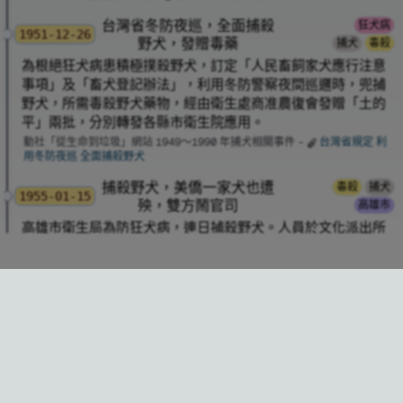
台灣省冬防夜巡，全面捕殺
狂犬病
1951-12-26
野犬，發贈毒藥
捕犬
毒殺
為根絕狂犬病患積極撲殺野犬，訂定「人民畜飼家犬應行注意
事項」及「畜犬登記辦法」，利用冬防警察夜間巡邏時，兜捕
野犬，所需毒殺野犬藥物，經由衛生處商准農復會發贈「土的
平」兩批，分別轉發各縣市衛生院應用。
動社「從生命到垃圾」網站 1949～1990 年捕犬相關事件 -
台灣省規定 利
用冬防夜巡 全面捕殺野犬
捕殺野犬，美僑一家犬也遭
毒殺
捕犬
1955-01-15
殃，雙方鬧官司
高雄市
高雄市衛生局為防狂犬病，連日捕殺野犬。人員於文化派出所
執行時，卻未分辨家犬，轄區美僑養的狗繫有牌照，仍被捕
殺。
《
預防瘋狗，捕殺野犬
》自強晚報
版
1955-01-16
4
捕捉北市野狗送動物園加菜
↸
title
1949-05-14
捕犬
台北市
隊員奉命殺野犬，壯漢攔途揮拳頭
1955-02-08
捕犬
《獅．豹．熊．狼 一羣野獸飽餐 將捕捉市內野狗 送去動物園加
屏東警察局撲殺隊奉命赴郊區撲殺野狗，但因復興村派出所忙
菜》
碌，所員未能同行，隊員完成任務後返回屏東市，途中被犬主
台北市圍捕野狗的動員令下，捕捉到的野狗都送去動物園餵老虎
劉男邀村民數人，隊員臂章並毆打。
等大野獸，減輕園方負擔，又滅屍乾淨。
領班不甘受辱，報警嚴辦犬主。