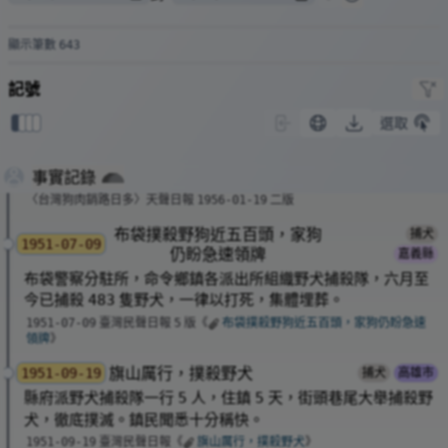
死亡（註：應不是因食用感染）。
當時政府還有撲殺，加上香肉店使野狗
幾乎消失
，全省便開始
顯示筆數
643
偷家犬（
蕭宏州
研究第
頁收錄
兩案、
五案以
53
1954
1955
上、
三案、
、
三案、
等），高價名犬也
1956
1957
1958
1959
記號
被吃。
也有跨縣市收購狗肉，例如台北市向台北縣、宜蘭羅東等收
選取
0
1
2
3
購。
狗肉、撲殺、偷狗
事實記錄
東海大學歷史系
蕭宏州
《戰後台灣的食狗現象（
）》
2018
1949-2017
〈台灣狗肉銷路日多〉天聲日報
二版
1956-01-19
布袋撲殺野狗近五百頭，家狗
捕犬
1951-07-09
仍盼急速領牌
嘉義縣
布袋警察分駐所，命令鄉鎮各派出所組織野犬捕殺隊，六月至
今已捕殺
隻野犬，一律以打死，集體埋葬。
483
臺灣民聲日報
版《
布袋撲殺野狗近五百頭，家狗仍盼急速
1951-07-09
5
領牌
》
旗山厲行，撲殺野犬
1951-09-19
捕犬
高雄市
縣府派野犬捕殺隊一行
人，住鎮
天，街頭巷尾大舉捕殺野
5
5
犬，徹底撲滅。鎮民聞悉十分稱快。
臺灣民聲日報《
旗山厲行，撲殺
野犬
》
1951-09-19