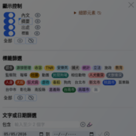
顯示控制
餵食
金門友善水獺生態服務給
細節元素
2025-11-25
犬獸衝突
內文
付，領取者禁餵遊蕩犬貓
施政
摘要
金門縣府配合農業部「瀕危物種及重要棲地生態服務給付推動
出處
方案」保護歐亞水獺，
年度已開放申請。
115
標籤
領取者禁止放養、餵養遊蕩犬貓，經勸導未改善將撤銷資格並
全部
返還已領獎勵金。
除監測、救傷獎勵外，也有「自主巡護獎勵金」，鼓勵成立巡
標籤篩選
守隊，執行拆除獵具、通報遊蕩犬貓等，每年最高
萬獎金。
6
年共
個社區及團體申請巡守隊，有
隊社區拍攝到
2025
20
19
餵食
源頭管理
收容
TNR
安樂死
捕犬
統計
立法
施政
教育
水獺。
監察院
報導
社運
動團
民間狗場
相信動物
人犬衝突
犬獸衝突
金門友善水獺生態服務給付 領取者禁餵遊蕩犬貓
| 中央社 CNA
人身
犬殺
狂犬病
虐待
毒殺
狗肉
台北市
新北市
桃園市
苗栗縣
金門縣政府產業發展處-
金門友善水獺生態服務給付方案
台中市
彰化縣
南投縣
嘉義縣
台南市
高雄市
無
流浪狗追逐倒垃圾男童，家畜
餵食
全部
所捕捉被餵養人阻擋，將視為
2025-11-28
人犬衝突
飼主開罰
嘉義縣
嘉義縣布袋鎮永安里，流浪黑狗追逐倒垃圾
歲男童，大人出
10
文字或日期篩選
現才掉頭改追垃圾車。
包含
嘉義縣家畜防治所獲報前往捕犬，卻遭一對夫婦攔阻，說他們
長期餵養，狗很乖不會追人。
到