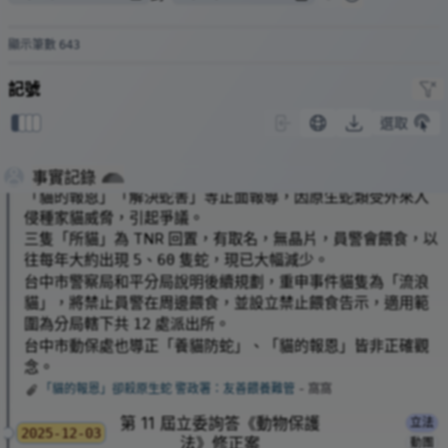
所長
林珮如
表示將函請飼主依法提出意見陳述，如果未絕育、
晶片以及疫苗施打等，將開罰最低
萬
，另疏縱犬隻可罰
8
3
1
顯示筆數
643
萬
。
5
流浪狗狂奔而來！男童驚逃 家畜所捕捉被餵養夫妻阻擋
- 民視新聞網
記號
派出所「貓的報恩」爭議，將
餵食
選取
0
1
2
3
禁止於廳舍周邊飼養、餵養任
2025-12-01
犬獸衝突
何動物
台中市
台中大雪山山區大棟派出所因流浪貓使蛇類大幅減少，經媒體
事實記錄
「貓的報恩」「解決蛇害」等正面報導，因原生蛇類受外來入
侵種家貓威脅，引起爭議。
三隻「所貓」為 TNR 回置，有取名，無晶片，員警會餵食，以
往每年大約出現
、
隻蛇，現已大幅減少。
5
60
台中市警察局和平分局說明後續規劃，重申事件貓隻為「流浪
貓」，將禁止員警在周邊餵食，並設立禁止餵食告示，適用範
圍為分局轄下共
處派出所。
12
台中市動保處也導正「養貓防蛇」、「貓的報恩」皆非正確觀
念。
「貓的報恩」卻殺原生蛇 警政署：友善餵養難管
- 窩窩
第 11 屆立委詢答《動物保護
立法
2025-12-03
法》修正案
動團