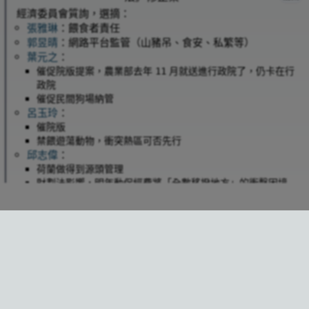
經濟委員會質詢，選摘：
張雅琳
：餵食者責任
郭昱晴
：網路平台監管（山豬吊、食安、私繁等）
葉元之
：
催促院版提案，農業部去年
月就送進行政院了，仍卡在行
11
政院
催促民間狗場納管
呂玉玲
：
催院版
禁餵遊蕩動物，衝突熱區可否先行
邱志偉
：
荷蘭做得到源頭管理
財劃法影響，明年動保經費將「全數移撥地方」的衝擊困境
蔡易餘
：餵食者管制，有提到狗能在魚塭捕魚
陳亭妃
：質疑回置政策
金門友善水獺生態服務給付，領取者禁餵遊蕩犬貓
為野生動物而走行動聯盟則在場外呼籲停止倉促審議動保法，
應全面找出「遊蕩動物管理」解方。
↸
title
2025-11-25
餵食
犬獸衝突
施政
後續：
金門縣府配合農業部「瀕危物種及重要棲地生態服務給付推動方
聯盟整理「
修法提案評比
」僅
委員提案入
2025-12-30
8
案」保護歐亞水獺，
年度已開放申請。
115
選、「衝突管理」遭忽視（
聯合
、
窩窩
報導）
領取者禁止放養、餵養遊蕩犬貓，經勸導未改善將撤銷資格並返
正式開始審查，第一條、動保官、院版（
會
2025-12-31
還已領獎勵金。